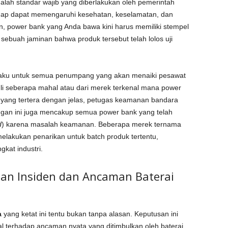
adalah standar wajib yang diberlakukan oleh pemerintah
gap dapat memengaruhi kesehatan, keselamatan, dan
n, power bank yang Anda bawa kini harus memiliki stempel
 sebuah jaminan bahwa produk tersebut telah lolos uji
erlaku untuk semua penumpang yang akan menaiki pesawat
uli seberapa mahal atau dari merek terkenal mana power
C yang tertera dengan jelas, petugas keamanan bandara
angan ini juga mencakup semua power bank yang telah
d
) karena masalah keamanan. Beberapa merek ternama
elakukan penarikan untuk batch produk tertentu,
gkat industri.
tan Insiden dan Ancaman Baterai
a
yang ketat ini tentu bukan tanpa alasan. Keputusan ini
bal terhadap ancaman nyata yang ditimbulkan oleh baterai