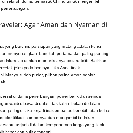
r di seluruh dunia, termasuk China, untuk mengambil
 penerbangan
.
raveler: Agar Aman dan Nyaman di
na
yang baru ini, persiapan yang matang adalah kunci
r dan menyenangkan. Langkah pertama dan paling penting
dalam tas adalah memeriksanya secara teliti. Balikkan
rcetak jelas pada bodinya. Jika Anda tidak
si lainnya sudah pudar, pilihan paling aman adalah
mah.
niversal di dunia penerbangan: power bank dan semua
ngan wajib dibawa di dalam tas kabin, bukan di dalam
 sangat logis. Jika terjadi insiden panas berlebih atau keluar
ngidentifikasi sumbernya dan mengambil tindakan
ersebut terjadi di dalam kompartemen kargo yang tidak
ih besar dan sulit ditangani.