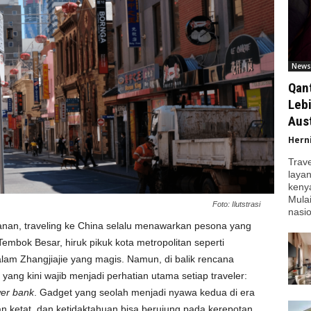
News
Qan
Leb
Aust
Hern
Trav
laya
kenya
Mula
Foto: Ilutstrasi
nasio
anan, traveling ke China selalu menawarkan pesona yang
embok Besar, hiruk pikuk kota metropolitan seperti
lam Zhangjiajie yang magis. Namun, di balik rencana
 yang kini wajib menjadi perhatian utama setiap traveler:
er bank
. Gadget yang seolah menjadi nyawa kedua di era
san ketat, dan ketidaktahuan bisa berujung pada kerepotan