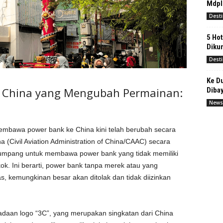
Mdpl
Desti
5 Hot
Diku
Desti
Ke Du
e China yang Mengubah Permainan:
Dibay
News
embawa power bank ke China kini telah berubah secara
na (Civil Aviation Administration of China/CAAC) secara
umpang untuk membawa power bank yang tidak memiliki
ok. Ini berarti, power bank tanpa merek atau yang
, kemungkinan besar akan ditolak dan tidak diizinkan
radaan logo “3C”, yang merupakan singkatan dari China