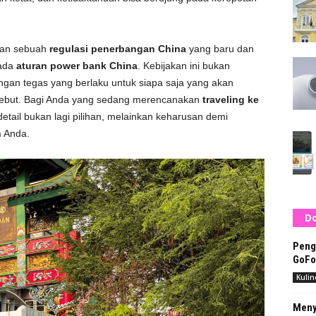
kan sebuah
regulasi penerbangan China
yang baru dan
pada
aturan power bank China
. Kebijakan ini bukan
gan tegas yang berlaku untuk siapa saja yang akan
sebut. Bagi Anda yang sedang merencanakan
traveling ke
tail bukan lagi pilihan, melainkan keharusan demi
n
Anda.
Do
Peng
GoFo
Kulin
Menya