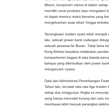
lithium, komponen utama di dalam setiap p
memiliki cacat produksi atau mengalami ke
ini dapat memicu reaksi berantai yang be
mengeluarkan asap tebal, hingga terbaka
Serangkaian insiden nyata telah menjadi 
lalu, sebuah power bank cadangan didu
sebuah pesawat Air Busan. Tidak lama b
Kong Airlines terpaksa melakukan pendara
kompartemen bagasi di atas kepala penum
bahaya yang ditimbulkan oleh power bank 
mengancam nyawa.
Data dari Administrasi Penerbangan Feder
Tahun lalu, tercatat rata-rata tiga inside
setiap dua minggunya. Angka ini menunju
yang hanya mencatat kurang dari satu i
membawa lebih banyak perangkat elektron