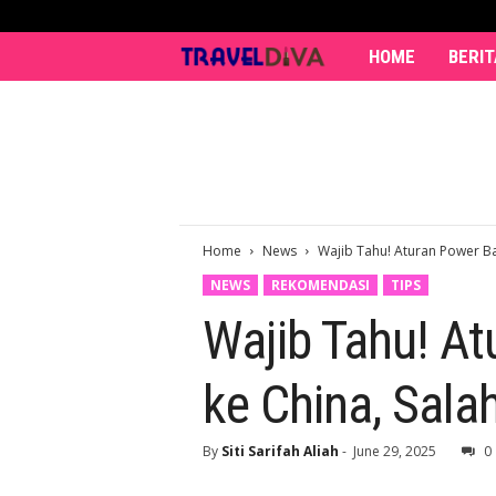
HOME
BERIT
T
r
a
v
Home
News
Wajib Tahu! Aturan Power Ba
e
NEWS
REKOMENDASI
TIPS
l
Wajib Tahu! At
D
ke China, Sala
i
v
By
Siti Sarifah Aliah
-
June 29, 2025
0
a