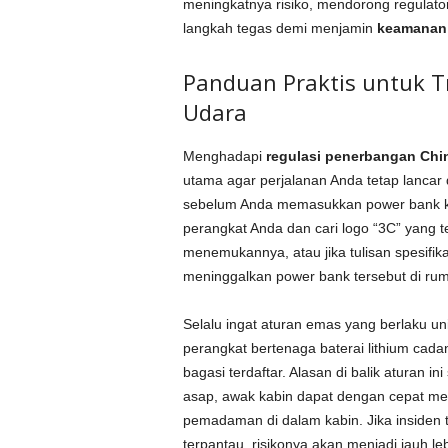
meningkatnya risiko, mendorong regulato
langkah tegas demi menjamin
keamanan
Panduan Praktis untuk T
Udara
Menghadapi
regulasi penerbangan Chi
utama agar perjalanan Anda tetap lanca
sebelum Anda memasukkan power bank ke 
perangkat Anda dan cari logo “3C” yang te
menemukannya, atau jika tulisan spesifika
meninggalkan power bank tersebut di ru
Selalu ingat aturan emas yang berlaku u
perangkat bertenaga baterai lithium cada
bagasi terdaftar. Alasan di balik aturan ini
asap, awak kabin dapat dengan cepat me
pemadaman di dalam kabin. Jika insiden t
terpantau, risikonya akan menjadi jauh leb