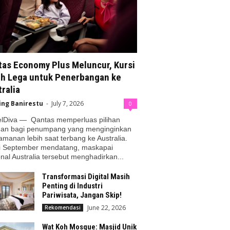
tas Economy Plus Meluncur, Kursi
ih Lega untuk Penerbangan ke
ralia
ing Banirestu
-
July 7, 2026
0
elDiva — Qantas memperluas pilihan
nan bagi penumpang yang menginginkan
manan lebih saat terbang ke Australia.
i September mendatang, maskapai
nal Australia tersebut menghadirkan...
Transformasi Digital Masih
Penting di Industri
Pariwisata, Jangan Skip!
June 22, 2026
Rekomendasi
Wat Koh Mosque: Masjid Unik