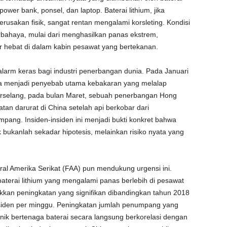
ower bank, ponsel, dan laptop. Baterai lithium, jika
rusakan fisik, sangat rentan mengalami korsleting. Kondisi
rbahaya, mulai dari menghasilkan panas ekstrem,
r hebat di dalam kabin pesawat yang bertekanan.
alarm keras bagi industri penerbangan dunia. Pada Januari
ga menjadi penyebab utama kebakaran yang melalap
erselang, pada bulan Maret, sebuah penerbangan Hong
tan darurat di China setelah api berkobar dari
pang. Insiden-insiden ini menjadi bukti konkret bahwa
bukanlah sekadar hipotesis, melainkan risiko nyata yang
al Amerika Serikat (FAA) pun mendukung urgensi ini.
n baterai lithium yang mengalami panas berlebih di pesawat
kkan peningkatan yang signifikan dibandingkan tahun 2018
nsiden per minggu. Peningkatan jumlah penumpang yang
ik bertenaga baterai secara langsung berkorelasi dengan