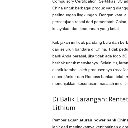
Compulsory Certification. Sertifikasi 3C 
China untuk berbagai produk yang diang
perlindungan lingkungan. Dengan kata lai
persetujuan resmi dari pemerintah China,
kelayakan dan keamanan yang ketat.
Kebijakan ini tidak pandang bulu dan b
dari seluruh bandara di China. Tidak ped
bank Anda berasal, jika tidak ada logo 3
berhak untuk menyitanya. Selain itu, lar
ditarik kembali oleh produsennya (
recalle
seperti Anker dan Romoss bahkan telah m
menunjukkan keseriusan masalah ini di tin
Di Balik Larangan: Rente
Lithium
Pemberlakuan
aturan power bank Chin
lahir dari meningkatnya keprihatinan glo