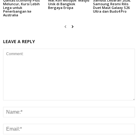
Qantas Economy Plus
Wat Koh Mosque: Masjid
Sambut Lebaran 2026,
Meluncur, Kursi Lebih
Unik di Bangkok
Samsung Resmi Rilis
Lega untuk
Bergaya Eropa
Duet Maut Galaxy S26
Penerbangan ke
Ultra dan Buds4 Pro
Australia
LEAVE A REPLY