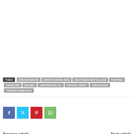
TAGS
AIRASIA MOVE
AKHIR TAHUN 2024
DESTINASI NATAL ASIA
FILIPINA
HEADLINE
JEPANG
LIBURAN NATAL
PROMO SNAP!
SINGAPURA
TRADISI UNIK ASIA
Previous article
Next article