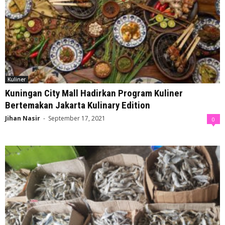
Kuliner
Kuningan City Mall Hadirkan Program Kuliner
Bertemakan Jakarta Kulinary Edition
Jihan Nasir
-
September 17, 2021
0