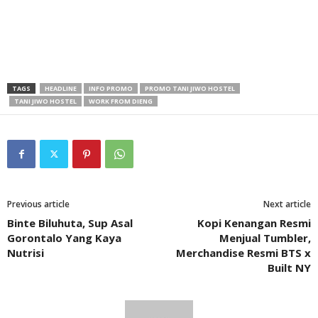
TAGS
HEADLINE
INFO PROMO
PROMO TANI JIWO HOSTEL
TANI JIWO HOSTEL
WORK FROM DIENG
Previous article
Next article
Binte Biluhuta, Sup Asal
Kopi Kenangan Resmi
Gorontalo Yang Kaya
Menjual Tumbler,
Nutrisi
Merchandise Resmi BTS x
Built NY