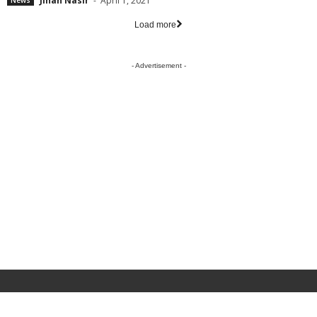
Jihan Nasir
-
April 1, 2021
News
Load more
- Advertisement -