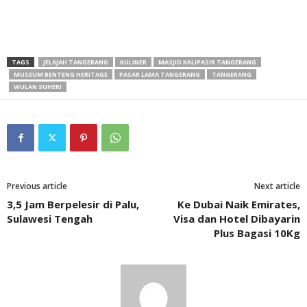
TAGS
JELAJAH TANGERANG
KULINER
MASJID KALIPASIR TANGERANG
MUSEUM BENTENG HERITAGE
PASAR LAMA TANGERANG
TANGERANG
WULAN SUHERI
Previous article
Next article
3,5 Jam Berpelesir di Palu,
Ke Dubai Naik Emirates,
Sulawesi Tengah
Visa dan Hotel Dibayarin
Plus Bagasi 10Kg