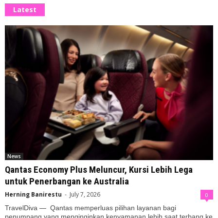
Latest
News
Qantas Economy Plus Meluncur, Kursi Lebih Lega
untuk Penerbangan ke Australia
Herning Banirestu
-
July 7, 2026
0
TravelDiva — Qantas memperluas pilihan layanan bagi
penumpang yang menginginkan kenyamanan lebih saat terbang ke