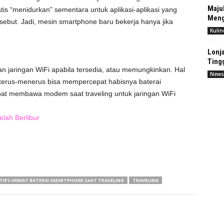
Maju
is “menidurkan” sementara untuk aplikasi-aplikasi yang
Meng
sebut. Jadi, mesin smartphone baru bekerja hanya jika
Kulin
Lonja
Ting
n jaringan WiFi apabila tersedia, atau memungkinkan. Hal
News
 terus-menerus bisa mempercepat habisnya baterai
pat membawa modem saat traveling untuk jaringan WiFi
lah Berlibur
TIPS HEMAT BATERAI SMARTPHONE SAAT TRAVELING
TRAVELING