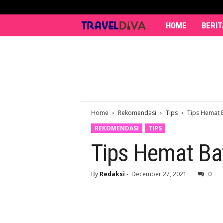
HOME
BERIT
T
r
a
v
Home
Rekomendasi
e
Tips
Tips Hemat B
REKOMENDASI
TIPS
l
Tips Hemat Ba
D
By
Redaksi
-
December 27, 2021
0
i
v
a