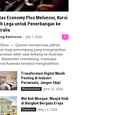
tas Economy Plus Meluncur, Kursi
ih Lega untuk Penerbangan ke
ralia
ing Banirestu
-
July 7, 2026
0
elDiva — Qantas memperluas pilihan
nan bagi penumpang yang menginginkan
manan lebih saat terbang ke Australia.
i September mendatang, maskapai
nal Australia tersebut menghadirkan...
Transformasi Digital Masih
Penting di Industri
Pariwisata, Jangan Skip!
June 22, 2026
Rekomendasi
Wat Koh Mosque: Masjid Unik
di Bangkok Bergaya Eropa
May 12, 2026
Destinasi