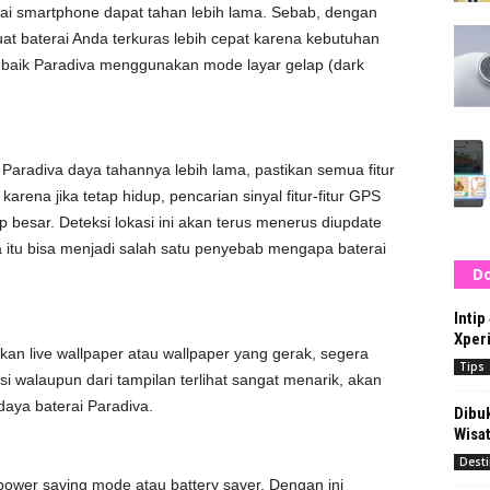
i smartphone dapat tahan lebih lama. Sebab, dengan
baterai Anda terkuras lebih cepat karena kebutuhan
ih baik Paradiva menggunakan mode layar gelap (dark
 Paradiva daya tahannya lebih lama, pastikan semua fitur
karena jika tetap hidup, pencarian sinyal fitur-fitur GPS
besar. Deteksi lokasi ini akan terus menerus diupdate
a itu bisa menjadi salah satu penyebab mengapa baterai
Do
Intip
Xper
an live wallpaper atau wallpaper yang gerak, segera
Tips
i walaupun dari tampilan terlihat sangat menarik, akan
daya baterai Paradiva.
Dibuk
Wisat
Desti
ower saving mode atau battery saver. Dengan ini