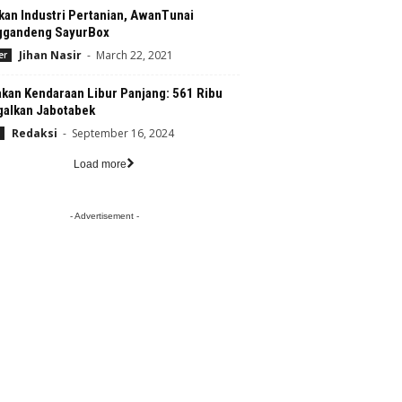
kan Industri Pertanian, AwanTunai
gandeng SayurBox
Jihan Nasir
-
March 22, 2021
er
kan Kendaraan Libur Panjang: 561 Ribu
galkan Jabotabek
Redaksi
-
September 16, 2024
Load more
- Advertisement -