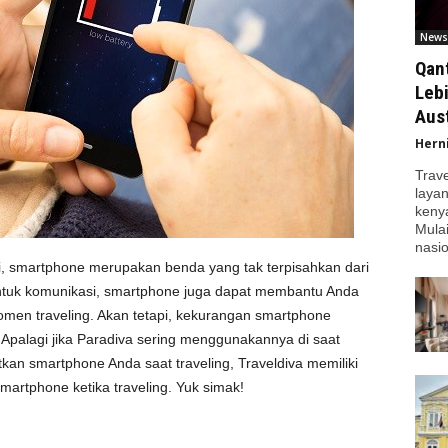
News
Qan
Leb
Aust
Hern
Trav
laya
kenya
Mula
nasio
, smartphone merupakan benda yang tak terpisahkan dari
untuk komunikasi, smartphone juga dapat membantu Anda
men traveling. Akan tetapi, kekurangan smartphone
 Apalagi jika Paradiva sering menggunakannya di saat
tkan smartphone Anda saat traveling, Traveldiva memiliki
artphone ketika traveling. Yuk simak!