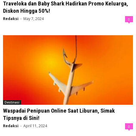
Traveloka dan Baby Shark Hadirkan Promo Keluarga,
Diskon Hingga 50%!
Redaksi
-
May 7, 2024
0
Destinasi
Waspadai Penipuan Online Saat Liburan, Simak
Tipsnya di Sini!
Redaksi
-
April 11, 2024
0