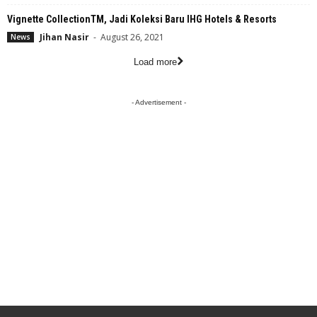
Vignette CollectionTM, Jadi Koleksi Baru IHG Hotels & Resorts
Jihan Nasir
-
August 26, 2021
News
Load more
- Advertisement -