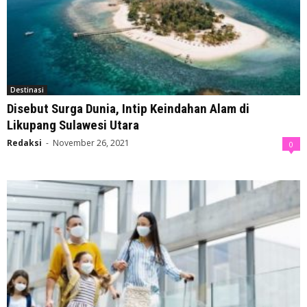
Destinasi
Disebut Surga Dunia, Intip Keindahan Alam di
Likupang Sulawesi Utara
Redaksi
-
November 26, 2021
0