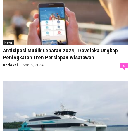
News
Antisipasi Mudik Lebaran 2024, Traveloka Ungkap
Peningkatan Tren Persiapan Wisatawan
Redaksi
-
April 5, 2024
0