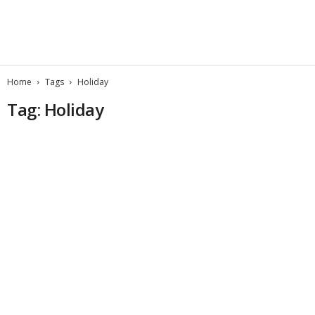
Home
Tags
Holiday
Tag: Holiday