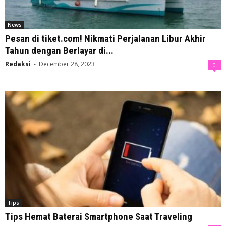
News
Pesan di tiket.com! Nikmati Perjalanan Libur Akhir
Tahun dengan Berlayar di...
Redaksi
-
December 28, 2023
0
Tips
Tips Hemat Baterai Smartphone Saat Traveling