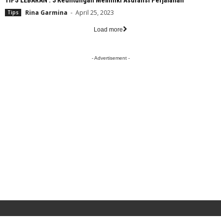
TIPS LEBARAN : 3 Keuntungan Memiliki Asuransi Perjalanan
Rina Garmina
-
April 25, 2023
Tips
Load more
- Advertisement -