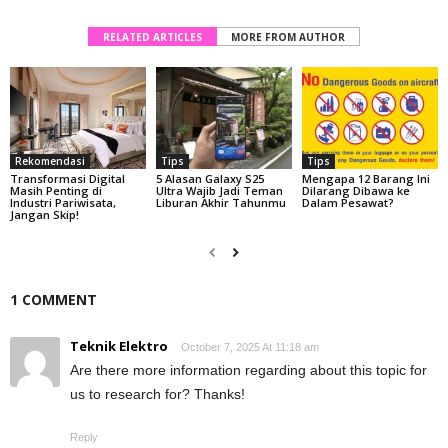
RELATED ARTICLES
MORE FROM AUTHOR
Rekomendasi
Tips
Tips
Transformasi Digital
5 Alasan Galaxy S25
Mengapa 12 Barang Ini
Masih Penting di
Ultra Wajib Jadi Teman
Dilarang Dibawa ke
Industri Pariwisata,
Liburan Akhir Tahunmu
Dalam Pesawat?
Jangan Skip!
1 COMMENT
Teknik Elektro
October 7, 2025 At 11:18 am
Are there more information regarding about this topic for
us to research for? Thanks!
Reply