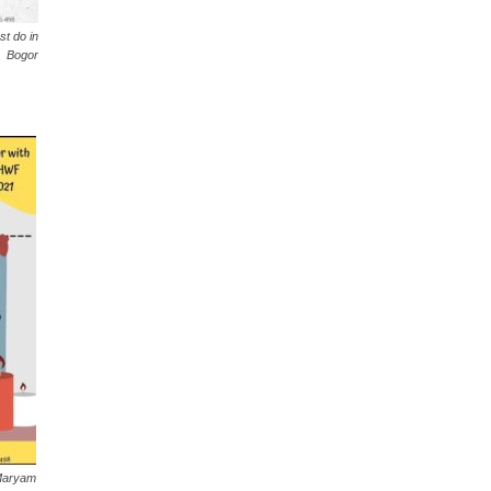
st do in
Bogor
Maryam