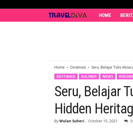
HOME
BERIT
T
r
a
v
Home
Destinasi
Seru, Belajar Tulis Aksa
e
DESTINASI
KULINER
NEWS
REKOM
l
Seru, Belajar T
D
Hidden Herita
i
v
By
Wulan Suheri
-
October 15, 2021
0
a