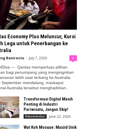
tas Economy Plus Meluncur, Kursi
ih Lega untuk Penerbangan ke
ralia
ing Banirestu
-
July 7, 2026
0
elDiva — Qantas memperluas pilihan
nan bagi penumpang yang menginginkan
manan lebih saat terbang ke Australia.
i September mendatang, maskapai
nal Australia tersebut menghadirkan...
Transformasi Digital Masih
Penting di Industri
Pariwisata, Jangan Skip!
June 22, 2026
Rekomendasi
Wat Koh Mosque: Masjid Unik