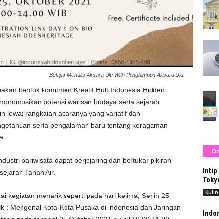
Belajar Menulis Aksara Ulu With Penghimpun Aksara Ulu
kan bentuk komitmen Kreatif Hub Indonesia Hidden
romosikan potensi warisan budaya serta sejarah
in lewat rangkaian acaranya yang variatif dan
getahuan serta pengalaman baru tentang keragaman
a.
Do
stri pariwisata dapat berjejaring dan bertukar pikiran
Intip
ejarah Tanah Air.
Toky
Kulin
i kegiatan menarik seperti pada hari kelima, Senin 25
lk : Mengenal Kota-Kota Pusaka di Indonesia dan Jaringan
Indon