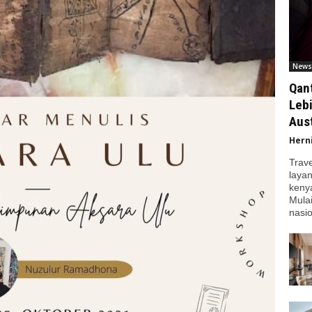
News
Qan
Leb
Aust
Hern
Trav
laya
kenya
Mula
nasio