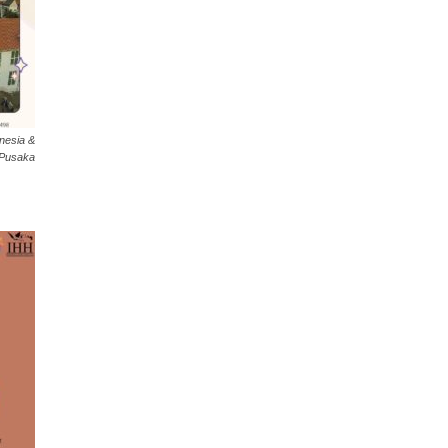
nesia &
 Pusaka