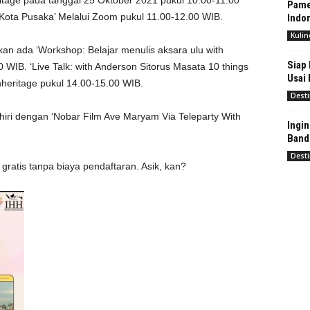
itage pada tanggal 25 Oktober 2021 pukul 10.00-11.00
Pamer
10 Kota Pusaka’ Melalui Zoom pukul 11.00-12.00 WIB.
Indo
Kulin
akan ada ‘Workshop: Belajar menulis aksara ulu with
Siap
 WIB. ‘Live Talk: with Anderson Sitorus Masata 10 things
Usai
nheritage pukul 14.00-15.00 WIB.
Desti
hiri dengan ‘Nobar Film Ave Maryam Via Teleparty With
Ingin
Band
Desti
ratis tanpa biaya pendaftaran. Asik, kan?