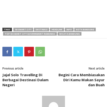
TAGS
50 SMART CITY
DESTINASI
HEADLINE
INFO
KOTA BANDUNG
TOP 50 SMART CITY GOVERNMENT RANKINGS
WISATA BANDUNG
Previous article
Next article
Jajal Solo Travelling Di
Begini Cara Membiasakan
Berbagai Destinasi Dalam
Diri Kamu Makan Sayur
Negeri
dan Buah