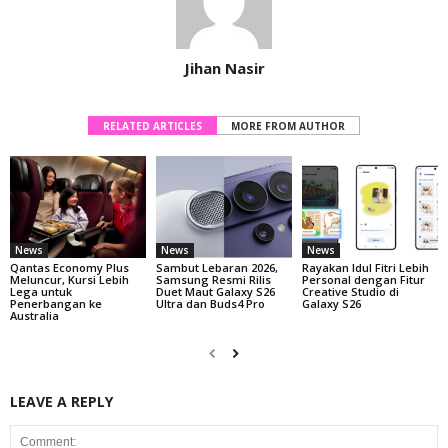
Jihan Nasir
RELATED ARTICLES
MORE FROM AUTHOR
News
News
News
Qantas Economy Plus
Sambut Lebaran 2026,
Rayakan Idul Fitri Lebih
Meluncur, Kursi Lebih
Samsung Resmi Rilis
Personal dengan Fitur
Lega untuk
Duet Maut Galaxy S26
Creative Studio di
Penerbangan ke
Ultra dan Buds4 Pro
Galaxy S26
Australia
LEAVE A REPLY