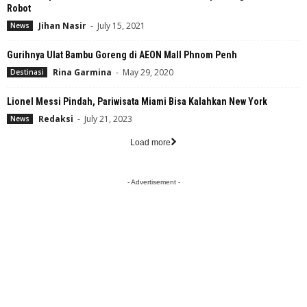
Robot
Jihan Nasir
-
July 15, 2021
News
Gurihnya Ulat Bambu Goreng di AEON Mall Phnom Penh
Rina Garmina
-
May 29, 2020
Destinasi
Lionel Messi Pindah, Pariwisata Miami Bisa Kalahkan New York
Redaksi
-
July 21, 2023
News
Load more
- Advertisement -