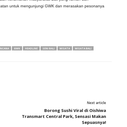
mpatan untuk mengunjungi GWK dan merasakan pesonanya
ENCANA
GWK
HEADLINE
SENI BALI
WISATA
WISATA BALI
Next article
Borong Sushi Viral di Oishiwa
Transmart Central Park, Sensasi Makan
Sepuasnya!