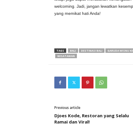
welcoming. Jadi, jangan lewatkan kese
yang memikat hati Anda!
TAGS
BALI
DESTINASI BALI
GARUDA WISNU K
WISATAWAN
Previous article
Djoes Kode, Restoran yang Selalu
Ramai dan Viral!