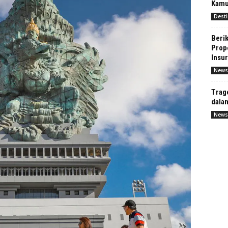
Kamu
Desti
Berik
Prop
Insu
News
Trage
dala
News