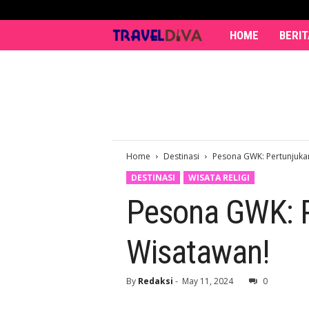
HOME
BERIT
T
r
a
v
Home
Destinasi
Pesona GWK: Pertunjukan
e
DESTINASI
WISATA RELIGI
l
Pesona GWK: P
D
Wisatawan!
i
v
By
Redaksi
-
May 11, 2024
0
a