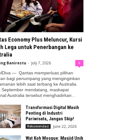
tas Economy Plus Meluncur, Kursi
ih Lega untuk Penerbangan ke
ralia
ing Banirestu
-
July 7, 2026
0
elDiva — Qantas memperluas pilihan
nan bagi penumpang yang menginginkan
manan lebih saat terbang ke Australia.
i September mendatang, maskapai
nal Australia tersebut menghadirkan...
Transformasi Digital Masih
Penting di Industri
Pariwisata, Jangan Skip!
June 22, 2026
Rekomendasi
Wat Koh Mosque: Masjid Unik