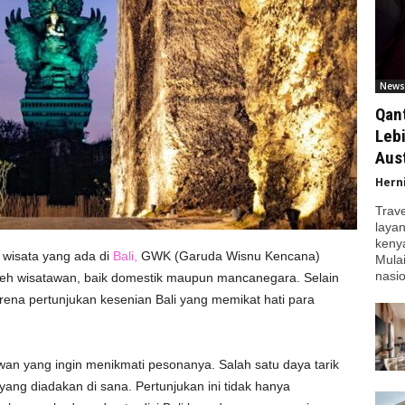
News
Qan
Leb
Aust
Hern
Trav
laya
kenya
i wisata yang ada di
Bali,
GWK (Garuda Wisnu Kencana)
Mula
nasio
 oleh wisatawan, baik domestik maupun mancanegara. Selain
ena pertunjukan kesenian Bali yang memikat hati para
wan yang ingin menikmati pesonanya. Salah satu daya tarik
ang diadakan di sana. Pertunjukan ini tidak hanya