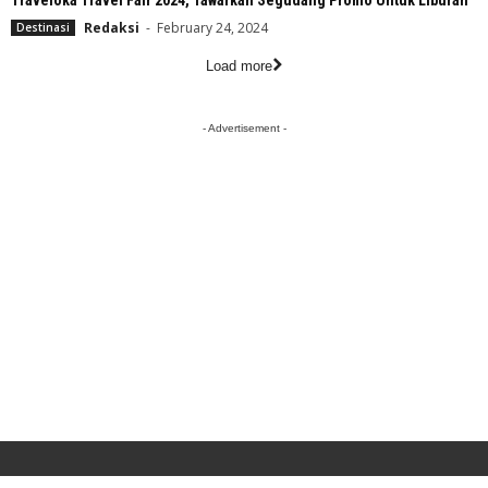
Traveloka Travel Fair 2024, Tawarkan Segudang Promo Untuk Liburan
Redaksi
-
February 24, 2024
Destinasi
Load more
- Advertisement -