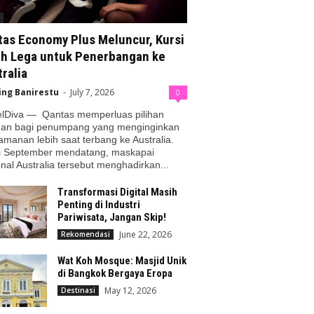
tas Economy Plus Meluncur, Kursi
ih Lega untuk Penerbangan ke
ralia
ing Banirestu
-
July 7, 2026
0
elDiva — Qantas memperluas pilihan
nan bagi penumpang yang menginginkan
manan lebih saat terbang ke Australia.
i September mendatang, maskapai
nal Australia tersebut menghadirkan...
Transformasi Digital Masih
Penting di Industri
Pariwisata, Jangan Skip!
June 22, 2026
Rekomendasi
Wat Koh Mosque: Masjid Unik
di Bangkok Bergaya Eropa
May 12, 2026
Destinasi