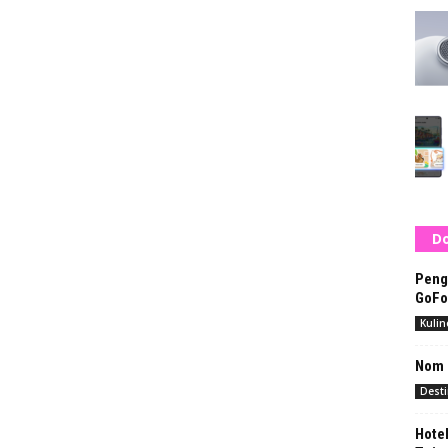
Do
Peng
GoFo
Kulin
Nom 
Desti
Hotel