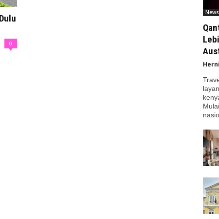
News
Dulu
Qan
Leb
0
Aust
Hern
Trav
laya
kenya
Mula
nasio