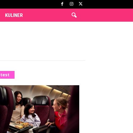
KULINER
test