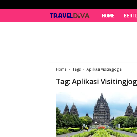
HOME
BERIT
T
r
a
v
Home
Tags
Aplikasi Visitingjogja
e
Tag: Aplikasi Visitingjog
l
D
i
v
a