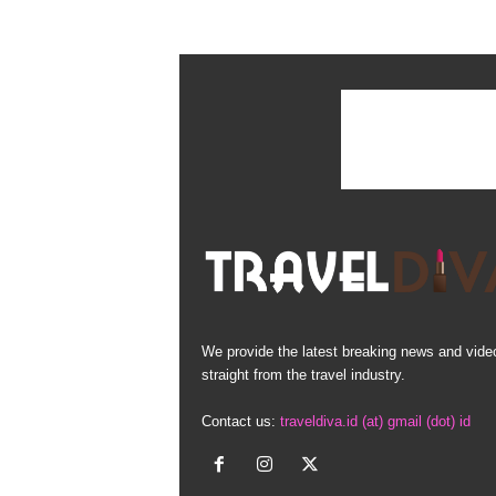
We provide the latest breaking news and vide
straight from the travel industry.
Contact us:
traveldiva.id (at) gmail (dot) id