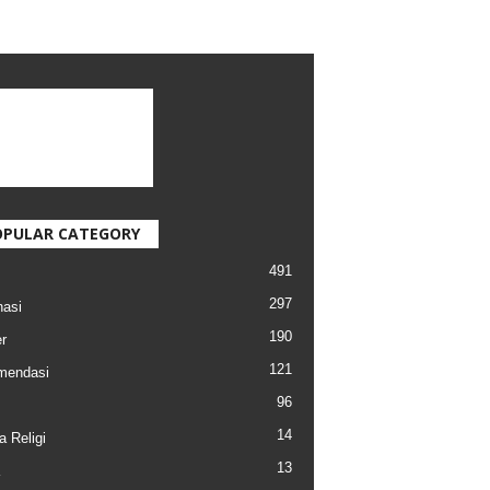
OPULAR CATEGORY
491
297
nasi
190
r
121
mendasi
96
14
a Religi
13