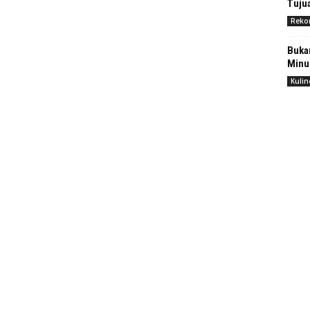
Tuju
Reko
Bukan
Minu
Kulin