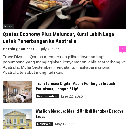
News
Qantas Economy Plus Meluncur, Kursi Lebih Lega
untuk Penerbangan ke Australia
Herning Banirestu
-
July 7, 2026
0
TravelDiva — Qantas memperluas pilihan layanan bagi
penumpang yang menginginkan kenyamanan lebih saat terbang ke
Australia. Mulai September mendatang, maskapai nasional
Australia tersebut menghadirkan...
Transformasi Digital Masih Penting di Industri
Pariwisata, Jangan Skip!
June 22, 2026
Rekomendasi
Wat Koh Mosque: Masjid Unik di Bangkok Bergaya
Eropa
May 12, 2026
Destinasi