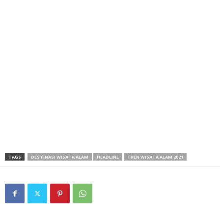
TAGS
DESTINASI WISATA ALAM
HEADLINE
TREN WISATA ALAM 2021