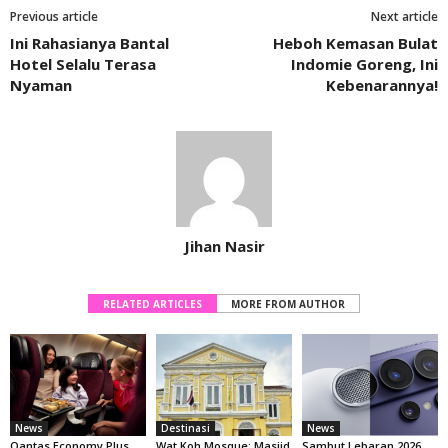
Previous article
Next article
Ini Rahasianya Bantal
Heboh Kemasan Bulat
Hotel Selalu Terasa
Indomie Goreng, Ini
Nyaman
Kebenarannya!
Jihan Nasir
RELATED ARTICLES
MORE FROM AUTHOR
News
Destinasi
News
Qantas Economy Plus
Wat Koh Mosque: Masjid
Sambut Lebaran 2026,