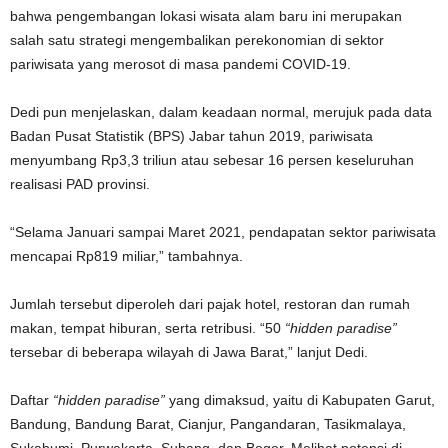
bahwa pengembangan lokasi wisata alam baru ini merupakan
salah satu strategi mengembalikan perekonomian di sektor
pariwisata yang merosot di masa pandemi COVID-19.
Dedi pun menjelaskan, dalam keadaan normal, merujuk pada data
Badan Pusat Statistik (BPS) Jabar tahun 2019, pariwisata
menyumbang Rp3,3 triliun atau sebesar 16 persen keseluruhan
realisasi PAD provinsi.
“Selama Januari sampai Maret 2021, pendapatan sektor pariwisata
mencapai Rp819 miliar,” tambahnya.
Jumlah tersebut diperoleh dari pajak hotel, restoran dan rumah
makan, tempat hiburan, serta retribusi. “50
“hidden paradise”
tersebar di beberapa wilayah di Jawa Barat,” lanjut Dedi.
Daftar
“hidden paradise”
yang dimaksud, yaitu di Kabupaten Garut,
Bandung, Bandung Barat, Cianjur, Pangandaran, Tasikmalaya,
Sukabumi, Purwakarta, Subang, dan Bogor. Melihat potensi di