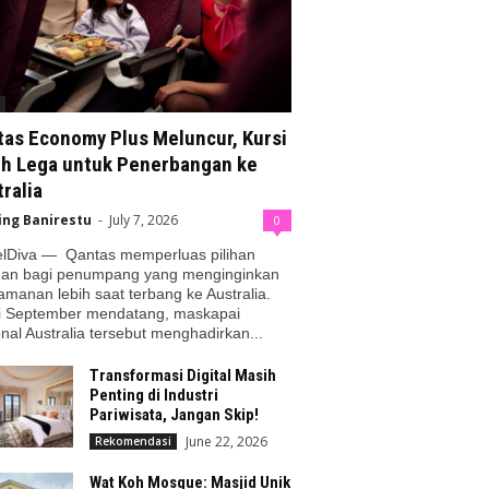
tas Economy Plus Meluncur, Kursi
ih Lega untuk Penerbangan ke
ralia
ing Banirestu
-
July 7, 2026
0
elDiva — Qantas memperluas pilihan
nan bagi penumpang yang menginginkan
manan lebih saat terbang ke Australia.
i September mendatang, maskapai
nal Australia tersebut menghadirkan...
Transformasi Digital Masih
Penting di Industri
Pariwisata, Jangan Skip!
June 22, 2026
Rekomendasi
Wat Koh Mosque: Masjid Unik