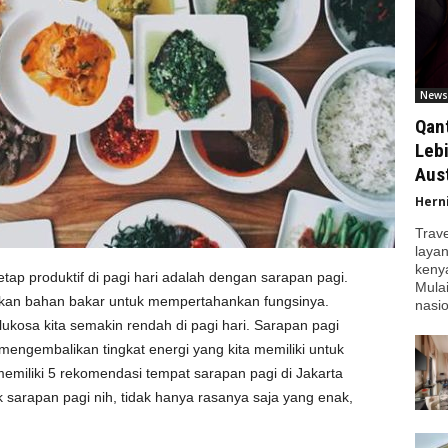
News
Qan
Leb
Aust
Hern
Trav
laya
kenya
etap produktif di pagi hari adalah dengan sarapan pagi.
Mula
akan bahan bakar untuk mempertahankan fungsinya.
nasio
lukosa kita semakin rendah di pagi hari. Sarapan pagi
engembalikan tingkat energi yang kita memiliki untuk
 memiliki 5 rekomendasi tempat sarapan pagi di Jakarta
k sarapan pagi nih, tidak hanya rasanya saja yang enak,