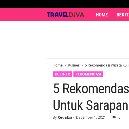
HOME
BERIT
T
r
a
v
Home
Kuliner
5 Rekomendasi Wisata Kulin
e
KULINER
REKOMENDASI
l
5 Rekomendasi 
D
Untuk Sarapan
i
v
By
Redaksi
-
December 1, 2021
0
a