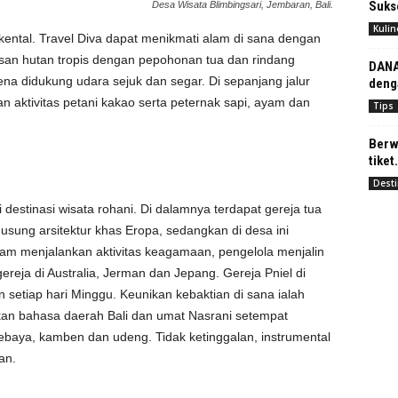
Suks
Desa Wisata Blimbingsari, Jembaran, Bali.
Kulin
kental. Travel Diva dapat menikmati alam di sana dengan
asan hutan tropis dengan pepohonan tua dan rindang
DANA
ena didukung udara sejuk dan segar. Di sepanjang jalur
deng
an aktivitas petani kakao serta peternak sapi, ayam dan
Tips
Berw
tiket
Desti
destinasi wisata rohani. Di dalamnya terdapat gereja tua
gusung arsitektur khas Eropa, sedangkan di desa ini
lam menjalankan aktivitas keagamaan, pengelola menjalin
reja di Australia, Jerman dan Jepang. Gereja Pniel di
 setiap hari Minggu. Keunikan kebaktian di sana ialah
n bahasa daerah Bali dan umat Nasrani setempat
ebaya, kamben dan udeng. Tidak ketinggalan, instrumental
an.