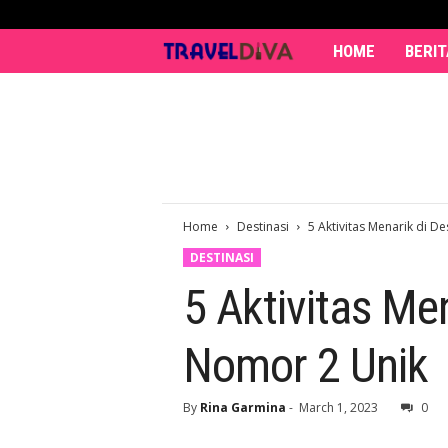
HOME
BERIT
T
r
a
v
Home
Destinasi
5 Aktivitas Menarik di D
e
DESTINASI
l
5 Aktivitas Me
D
Nomor 2 Unik
i
v
By
Rina Garmina
-
March 1, 2023
0
a