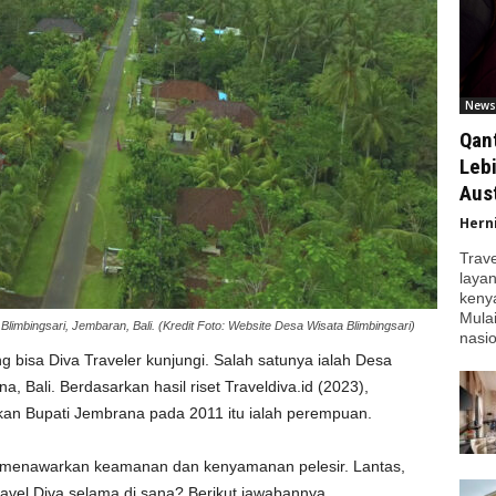
News
Qan
Leb
Aust
Hern
Trav
laya
kenya
Mula
limbingsari, Jembaran, Bali. (Kredit Foto: Website Desa Wisata Blimbingsari)
nasio
g bisa Diva Traveler kunjungi. Salah satunya ialah Desa
, Bali. Berdasarkan hasil riset Traveldiva.id (2023),
kan Bupati Jembrana pada 2011 itu ialah perempuan.
i menawarkan keamanan dan kenyamanan pelesir. Lantas,
ravel Diva selama di sana? Berikut jawabannya.