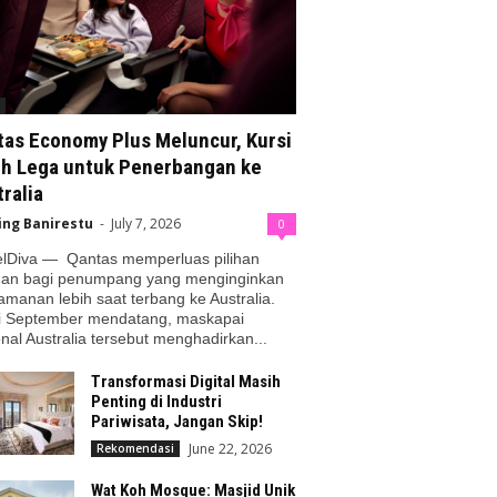
tas Economy Plus Meluncur, Kursi
ih Lega untuk Penerbangan ke
ralia
ing Banirestu
-
July 7, 2026
0
elDiva — Qantas memperluas pilihan
nan bagi penumpang yang menginginkan
manan lebih saat terbang ke Australia.
i September mendatang, maskapai
nal Australia tersebut menghadirkan...
Transformasi Digital Masih
Penting di Industri
Pariwisata, Jangan Skip!
June 22, 2026
Rekomendasi
Wat Koh Mosque: Masjid Unik