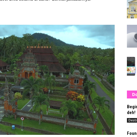
Do
Begin
deh!
Desti
Foun