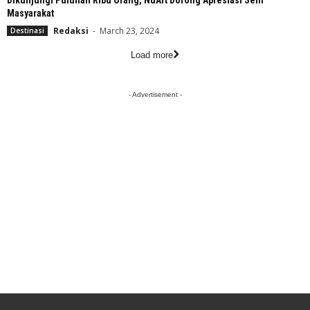
Dikunjungi Puluhan Ribu Orang, NuArt Dorong Apresiasi Seni
Masyarakat
Redaksi
-
March 23, 2024
Destinasi
Load more
- Advertisement -