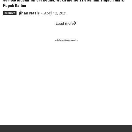
Sambut Musim Tanam Kedua, Wakil Menteri Pertanian Tinjau Pabrik
Pupuk Kaltim
Jihan Nasir
-
April 12, 2021
Kuliner
Load more
- Advertisement -