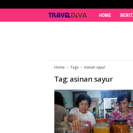
HOME
BERIT
T
r
a
v
Home
Tags
Asinan sayur
e
Tag: asinan sayur
l
D
i
v
a