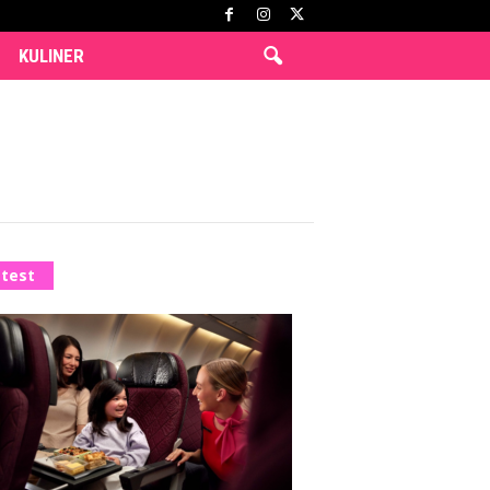
KULINER
test