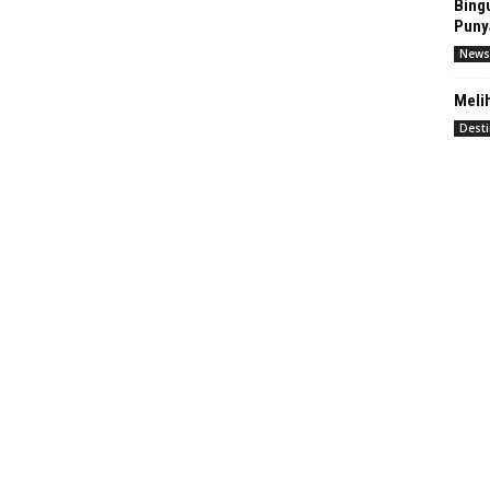
Bingu
Puny
News
Melih
Desti