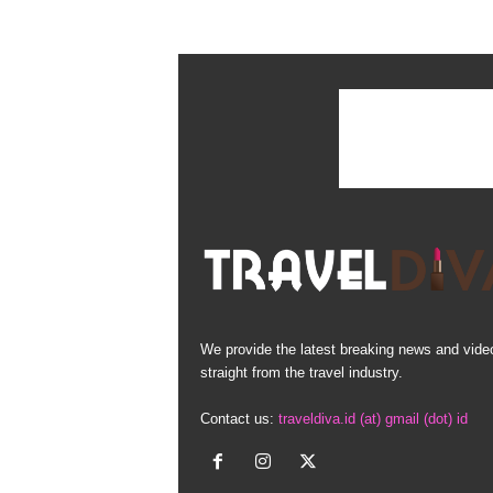
We provide the latest breaking news and vide
straight from the travel industry.
Contact us:
traveldiva.id (at) gmail (dot) id