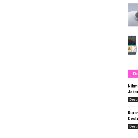
Do
Nikm
Jakar
Desti
Kura-
Dest
Desti