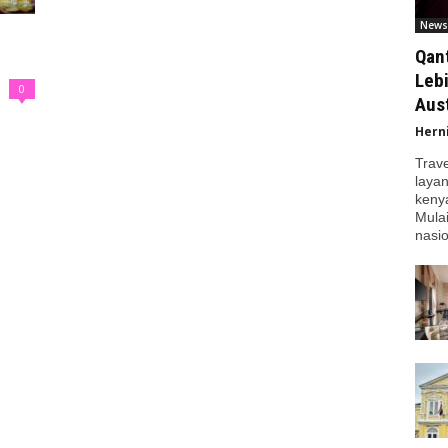
News
Qan
Leb
0
Aust
Hern
Trav
laya
kenya
Mula
nasio