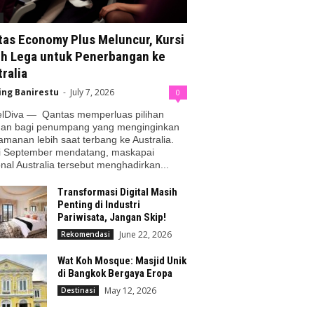
tas Economy Plus Meluncur, Kursi
ih Lega untuk Penerbangan ke
ralia
ing Banirestu
-
July 7, 2026
0
elDiva — Qantas memperluas pilihan
nan bagi penumpang yang menginginkan
manan lebih saat terbang ke Australia.
i September mendatang, maskapai
nal Australia tersebut menghadirkan...
Transformasi Digital Masih
Penting di Industri
Pariwisata, Jangan Skip!
June 22, 2026
Rekomendasi
Wat Koh Mosque: Masjid Unik
di Bangkok Bergaya Eropa
May 12, 2026
Destinasi