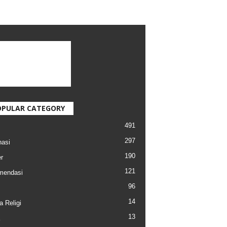
OPULAR CATEGORY
491
297
nasi
190
r
121
mendasi
96
14
a Religi
13