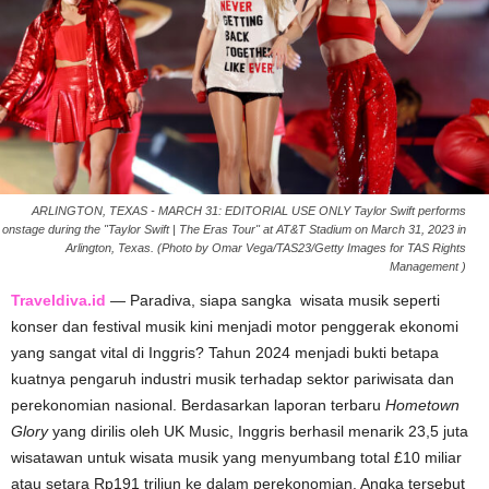
ARLINGTON, TEXAS - MARCH 31: EDITORIAL USE ONLY Taylor Swift performs
onstage during the "Taylor Swift | The Eras Tour" at AT&T Stadium on March 31, 2023 in
Arlington, Texas. (Photo by Omar Vega/TAS23/Getty Images for TAS Rights
Management )
Traveldiva.id
— Paradiva, siapa sangka wisata musik seperti
konser dan festival musik kini menjadi motor penggerak ekonomi
yang sangat vital di Inggris? Tahun 2024 menjadi bukti betapa
kuatnya pengaruh industri musik terhadap sektor pariwisata dan
perekonomian nasional. Berdasarkan laporan terbaru
Hometown
Glory
yang dirilis oleh UK Music, Inggris berhasil menarik 23,5 juta
wisatawan untuk wisata musik yang menyumbang total £10 miliar
atau setara Rp191 triliun ke dalam perekonomian. Angka tersebut