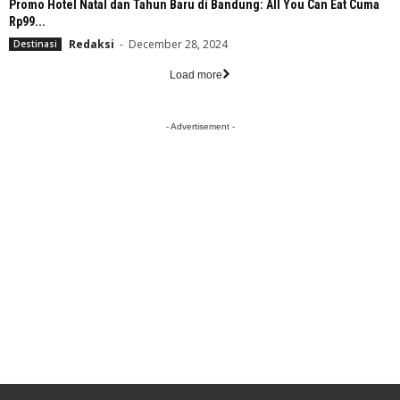
Promo Hotel Natal dan Tahun Baru di Bandung: All You Can Eat Cuma
Rp99...
Redaksi
-
December 28, 2024
Destinasi
Load more
- Advertisement -