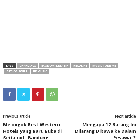
TAGS
CHARLI XCX
EKONOMI KREATIF
HEADLINE
MUSIK TURISME
TAYLOR SWIFT
UK MUSIC
Previous article
Next article
Melongok Best Western
Mengapa 12 Barang Ini
Hotels yang Baru Buka di
Dilarang Dibawa ke Dalam
Setiabudi, Bandung
Pesawat?