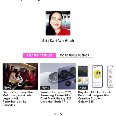
Siti Sarifah Aliah
RELATED ARTICLES
MORE FROM AUTHOR
News
News
News
Qantas Economy Plus
Sambut Lebaran 2026,
Rayakan Idul Fitri Lebih
Meluncur, Kursi Lebih
Samsung Resmi Rilis
Personal dengan Fitur
Lega untuk
Duet Maut Galaxy S26
Creative Studio di
Penerbangan ke
Ultra dan Buds4 Pro
Galaxy S26
Australia