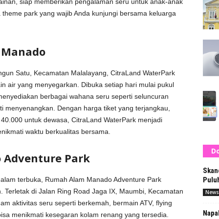
inan, siap memberikan pengalaman seru untuk anak-anak
a theme park yang wajib Anda kunjungi bersama keluarga
k Manado
angun Satu, Kecamatan Malalayang, CitraLand WaterPark
ir yang menyegarkan. Dibuka setiap hari mulai pukul
 menyediakan berbagai wahana seru seperti seluncuran
i menyenangkan. Dengan harga tiket yang terjangkau,
 40.000 untuk dewasa, CitraLand WaterPark menjadi
enikmati waktu berkualitas bersama.
Do
Adventure Park
Skan
i alam terbuka, Rumah Alam Manado Adventure Park
Pulu
an. Terletak di Jalan Ring Road Jaga IX, Maumbi, Kecamatan
News
aktivitas seru seperti berkemah, bermain ATV, flying
Napak
 bisa menikmati kesegaran kolam renang yang tersedia.