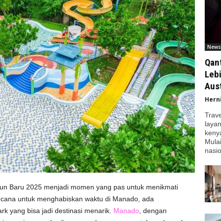
News
Qan
Leb
Aust
Hern
Trav
laya
kenya
Mula
nasio
hun Baru 2025 menjadi momen yang pas untuk menikmati
ncana untuk menghabiskan waktu di Manado, ada
rk yang bisa jadi destinasi menarik.
Manado
, dengan