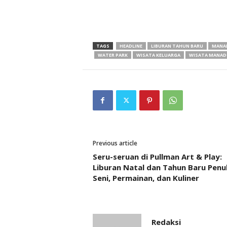
TAGS
HEADLINE
LIBURAN TAHUN BARU
MANA
WATER PARK
WISATA KELUARGA
WISATA MANA
Previous article
Seru-seruan di Pullman Art & Play:
Liburan Natal dan Tahun Baru Penu
Seni, Permainan, dan Kuliner
Redaksi