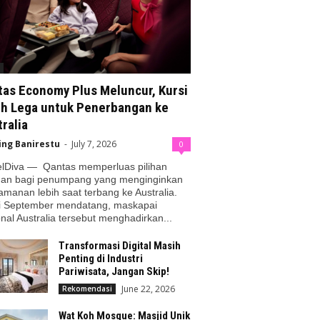
tas Economy Plus Meluncur, Kursi
ih Lega untuk Penerbangan ke
ralia
ing Banirestu
-
July 7, 2026
0
elDiva — Qantas memperluas pilihan
nan bagi penumpang yang menginginkan
manan lebih saat terbang ke Australia.
i September mendatang, maskapai
nal Australia tersebut menghadirkan...
Transformasi Digital Masih
Penting di Industri
Pariwisata, Jangan Skip!
June 22, 2026
Rekomendasi
Wat Koh Mosque: Masjid Unik