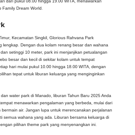
hari dari pukul 08.00 hingga 19.00 WITA, menawarkan
p Family Dream World.
rk
 Timur, Kecamatan Singkil, Glorious Rahvana Park
 lengkap. Dengan dua kolam renang besar dan wahana
an setinggi 10 meter, park ini menjanjikan petualangan
bo besar dan kecil di sekitar kolam untuk tempat
tiap hari mulai pukul 10.00 hingga 18.00 WITA, dengan
 pilihan tepat untuk liburan keluarga yang menginginkan
 dan water park di Manado, liburan Tahun Baru 2025 Anda
 tempat menawarkan pengalaman yang berbeda, mulai dari
 bermain air. Jangan lupa untuk merencanakan perjalanan
ati semua wahana yang ada. Liburan bersama keluarga di
dengan pilihan theme park yang menyenangkan ini.