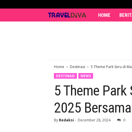
HOME
BERIT
T
r
a
v
Home
Destinasi
5 Theme Park Seru di Ma
e
DESTINASI
NEWS
l
5 Theme Park 
D
2025 Bersama
i
v
By
Redaksi
-
December 28, 2024
0
a