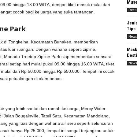
Muse
 09.00 hingga 18.00 WITA, dengan tiket masuk mulai dari
Desti
sangat cocok bagi keluarga yang suka tantangan.
Jeni
ne Park
Tips
News
tak di Tongkeina, Kecamatan Bunaken, memberikan
itas luar ruangan. Dengan wahana seperti zipline,
Maska
Desti
, Manado Treetop Zipline Park siap memberikan sensasi
News
si setiap hari mulai pukul 09.00 hingga 16.00 WITA, tiket
i mulai dari Rp 50.000 hingga Rp 650.000. Tempat ini cocok
sasi petualangan di alam bebas.
ir yang lebih santai dan ramah keluarga, Mercy Water
 di Jalan Bougainville, Tateli Satu, Kecamatan Mandolang,
ng yang luas dengan wahana air seru seperti seluncuran
suk hanya Rp 25.000, tempat ini sangat terjangkau untuk