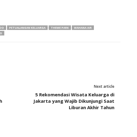
DO
PETUALANGAN KELUARGA
THEME PARK
WAHANA AIR
DO
Next article
5 Rekomendasi Wisata Keluarga di
h
Jakarta yang Wajib Dikunjungi Saat
Liburan Akhir Tahun